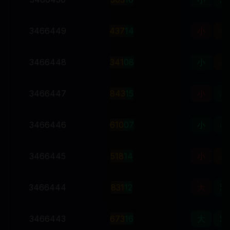
3466449
4
3
7
14
小
单
3466448
3
4
1
08
小
单
3466447
8
4
3
15
小
单
3466446
6
1
0
07
小
单
3466445
5
1
8
14
小
单
3466444
8
3
1
12
大
双
3466443
6
7
3
16
大
双