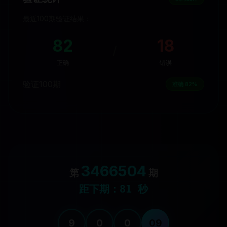
最近100期验证结果：
82
18
/
正确
错误
验证100期
准确 82%
3466504
第
期
距下期：
80
秒
9
0
0
09