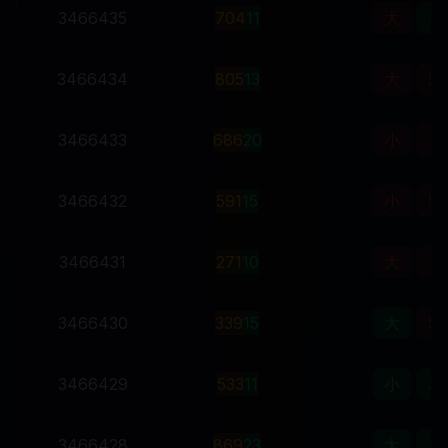
3466435
7
0
4
11
大
单
3466434
8
0
5
13
大
双
3466433
6
8
6
20
小
单
3466432
5
9
1
15
小
双
3466431
2
7
1
10
大
单
3466430
3
3
9
15
大
双
3466429
5
3
3
11
小
单
3466428
8
6
9
23
大
单