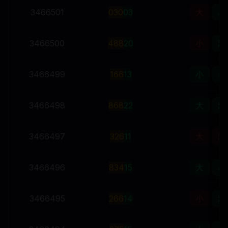
3466501
0
3
0
03
大
单
3466500
4
8
8
20
小
双
3466499
1
6
6
13
小
单
3466498
8
6
8
22
大
双
3466497
3
2
6
11
大
双
3466496
8
3
4
15
大
单
3466495
2
6
6
14
小
双