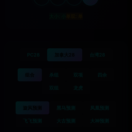
大小: 小
单双: 单
PC28
加拿大28
台湾28
组合
杀组
双项
四余
双组
龙虎
旋风预测
黑马预测
凤凰预测
飞飞预测
大古预测
大神预测