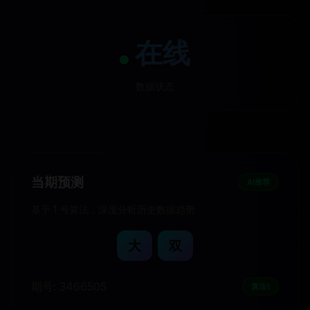
在线
数据状态
当期预测
AI推荐
基于 1 号算法，深度分析历史数据趋势
大
双
期号: 3466505
算法1