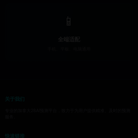
📱
全端适配
手机、平板、电脑通用
关于我们
专业的加拿大28AI预测平台，致力于为用户提供精准、及时的预测
服务。
快速链接