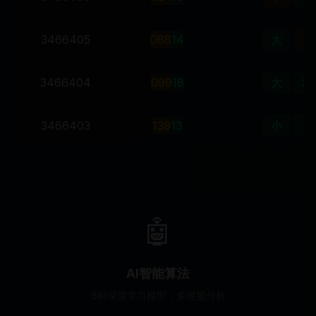
3466405
0
6
8
14
大
单
3466404
0
9
9
18
大
双
3466403
1
3
9
13
小
单
🤖
AI智能算法
6种深度学习模型，多维度分析