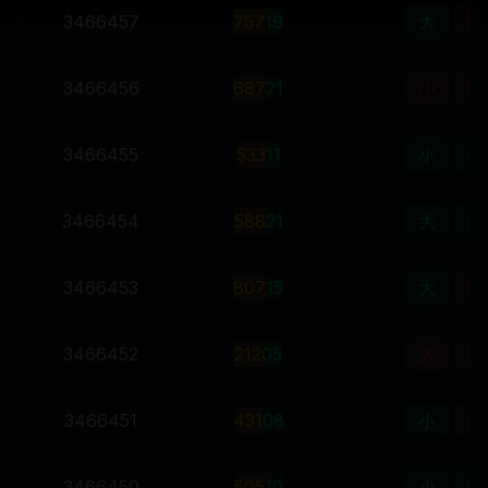
3466457
7
5
7
19
大
双
3466456
6
8
7
21
小
双
3466455
5
3
3
11
小
单
3466454
5
8
8
21
大
单
3466453
8
0
7
15
大
双
3466452
2
1
2
05
大
双
3466451
4
3
1
08
小
单
3466450
5
0
5
10
小
双